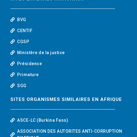
o
r
i
t
k
n
u
BVG
b
CENTIF
CGSP
e
Ministère de la justice
Présidence
Primature
SGG
SITES ORGANISMES SIMILAIRES EN AFRIQUE
ASCE-LC (Burkina Faso)
ASSOCIATION DES AUTORITES ANTI-CORRUPTION