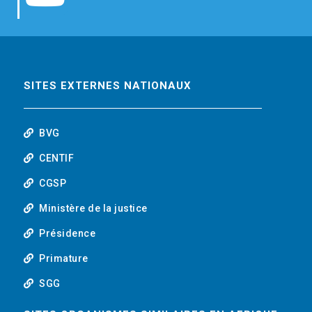
b
t
e
o
o
e
d
u
o
r
i
t
SITES EXTERNES NATIONAUX
k
n
u
BVG
b
CENTIF
CGSP
e
Ministère de la justice
Présidence
Primature
SGG