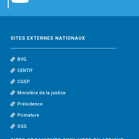
b
t
e
o
o
e
d
u
o
r
i
t
SITES EXTERNES NATIONAUX
k
n
u
BVG
b
CENTIF
CGSP
e
Ministère de la justice
Présidence
Primature
SGG