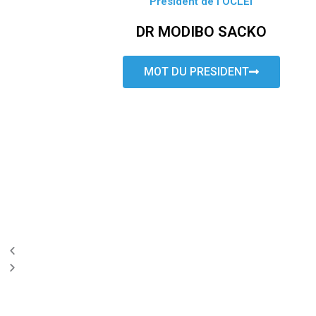
Président de l’OCLEI
DR MODIBO SACKO
MOT DU PRESIDENT
P
N
r
e
e
x
v
t