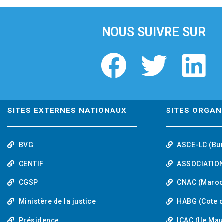
i
o
u
NOUS SUIVRE SUR
s
F
T
L
a
w
i
c
i
n
SITES EXTERNES NATIONAUX
SITES ORGAN
e
t
k
BVG
ASCE-LC (Bu
b
t
e
CENTIF
ASSOCIATION
o
e
d
CGSP
CNAC (Maroc
Ministère de la justice
HABG (Cote d
o
r
i
Présidence
ICAC (Ile Ma