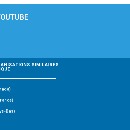
YOUTUBE
GANISATIONS SIMILAIRES
IQUE
nada)
rance)
ys-Bas)