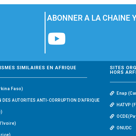
ABONNER A LA CHAINE 
Y
o
u
ISMES SIMILAIRES EN AFRIQUE
SITES OR
HORS ARF
t
rkina Faso)
Enap (Ca
u
 DES AUTORITES ANTI-CORRUPTION D’AFRIQUE
HATVP (F
b
)
OCDE(Pa
’Ivoire)
e
ONUDC
urice)