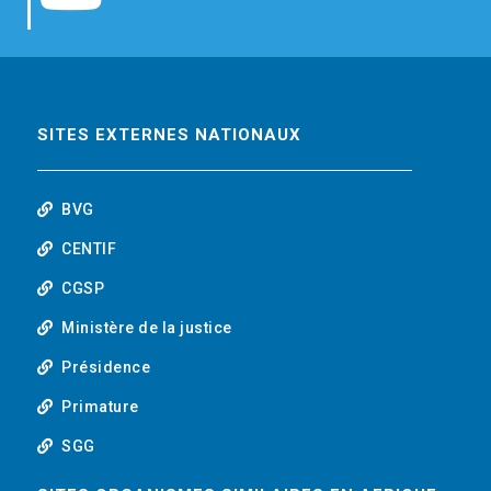
b
t
e
o
o
e
d
u
o
r
i
t
SITES EXTERNES NATIONAUX
k
n
u
BVG
b
CENTIF
CGSP
e
Ministère de la justice
Présidence
Primature
SGG