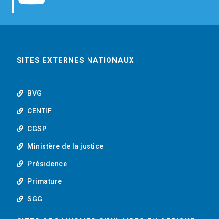
b
t
e
o
o
e
d
u
o
r
i
t
SITES EXTERNES NATIONAUX
k
n
u
BVG
b
CENTIF
CGSP
e
Ministère de la justice
Présidence
Primature
SGG