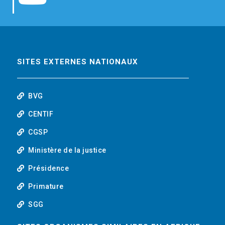
b
t
e
o
o
e
d
u
o
r
i
t
SITES EXTERNES NATIONAUX
k
n
u
BVG
b
CENTIF
CGSP
e
Ministère de la justice
Présidence
Primature
SGG