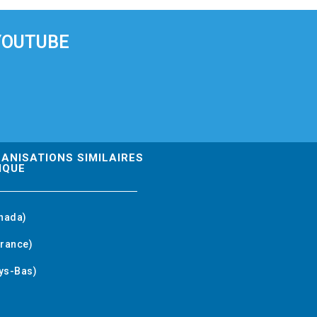
YOUTUBE
GANISATIONS SIMILAIRES
IQUE
nada)
rance)
ys-Bas)