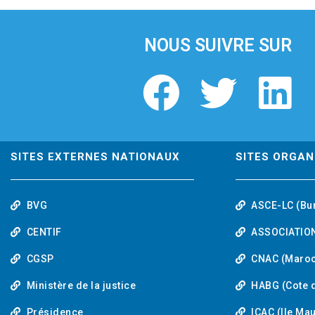
i
o
u
NOUS SUIVRE SUR
s
F
T
L
a
w
i
c
i
n
SITES EXTERNES NATIONAUX
SITES ORGAN
e
t
k
BVG
ASCE-LC (Bu
b
t
e
CENTIF
ASSOCIATION
o
e
d
CGSP
CNAC (Maroc
Ministère de la justice
HABG (Cote d
o
r
i
Présidence
ICAC (Ile Ma