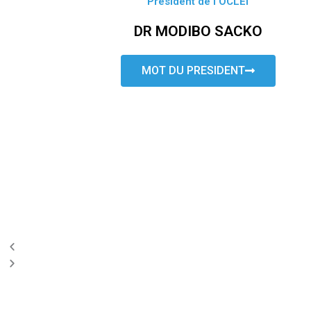
Président de l’OCLEI
DR MODIBO SACKO
MOT DU PRESIDENT
P
N
r
e
e
x
v
t