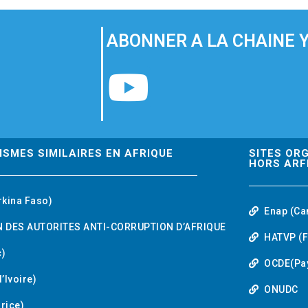
ABONNER A LA CHAINE 
Y
o
u
ISMES SIMILAIRES EN AFRIQUE
SITES OR
HORS ARF
t
rkina Faso)
Enap (Ca
u
 DES AUTORITES ANTI-CORRUPTION D’AFRIQUE
HATVP (F
b
)
OCDE(Pa
’Ivoire)
e
ONUDC
urice)