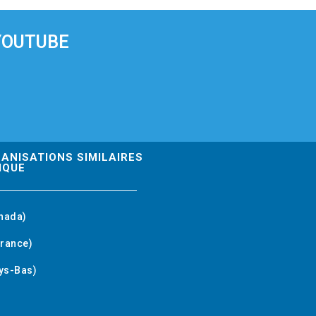
YOUTUBE
GANISATIONS SIMILAIRES
IQUE
nada)
rance)
ys-Bas)