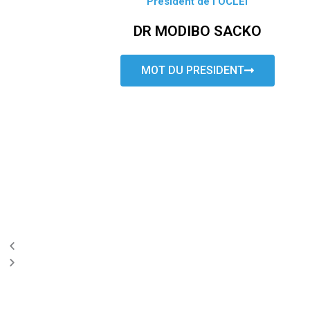
Président de l’OCLEI
DR MODIBO SACKO
MOT DU PRESIDENT
P
N
r
e
e
x
v
t