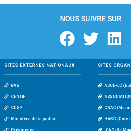
i
o
u
NOUS SUIVRE SUR
s
F
T
L
a
w
i
c
i
n
SITES EXTERNES NATIONAUX
SITES ORGAN
e
t
k
BVG
ASCE-LC (Bu
b
t
e
CENTIF
ASSOCIATION
o
e
d
CGSP
CNAC (Maroc
Ministère de la justice
HABG (Cote d
o
r
i
Présidence
ICAC (Ile Ma