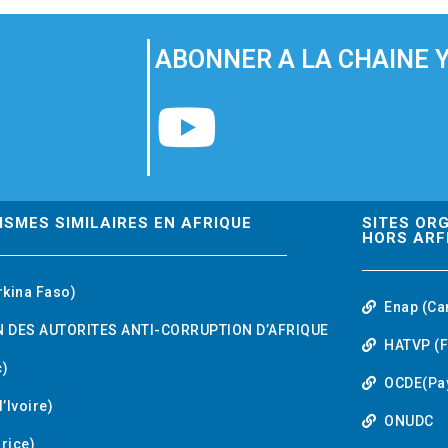
ABONNER A LA CHAINE 
Y
o
u
ISMES SIMILAIRES EN AFRIQUE
SITES OR
HORS ARF
t
rkina Faso)
Enap (Ca
u
 DES AUTORITES ANTI-CORRUPTION D’AFRIQUE
HATVP (F
b
)
OCDE(Pa
’Ivoire)
e
ONUDC
urice)