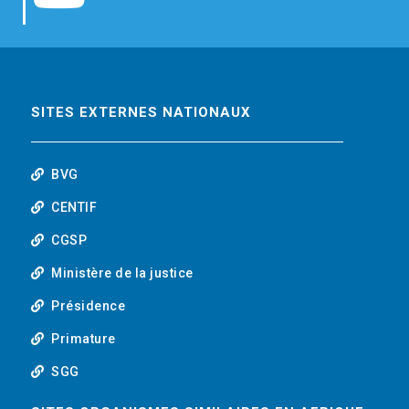
b
t
e
o
o
e
d
u
o
r
i
t
SITES EXTERNES NATIONAUX
k
n
u
BVG
b
CENTIF
CGSP
e
Ministère de la justice
Présidence
Primature
SGG