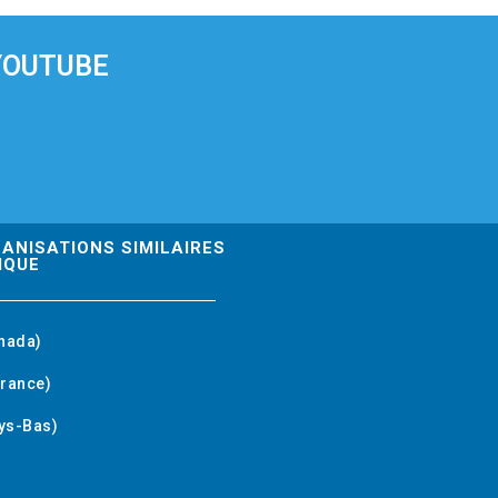
YOUTUBE
GANISATIONS SIMILAIRES
IQUE
nada)
rance)
ys-Bas)