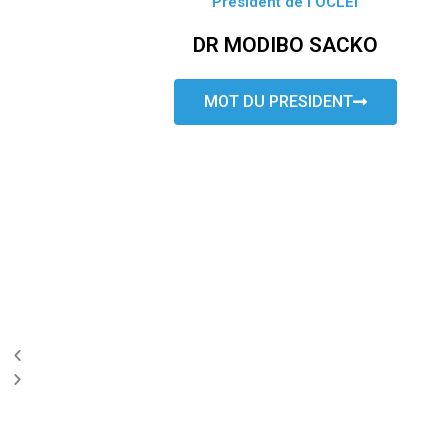
Président de l’OCLEI
DR MODIBO SACKO
MOT DU PRESIDENT
P
N
r
e
e
x
v
t