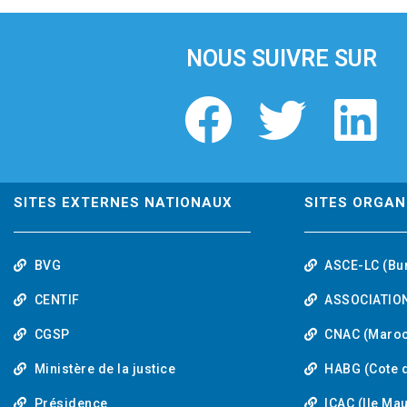
i
o
u
NOUS SUIVRE SUR
s
F
T
L
a
w
i
c
i
n
SITES EXTERNES NATIONAUX
SITES ORGAN
e
t
k
BVG
ASCE-LC (Bu
b
t
e
CENTIF
ASSOCIATION
o
e
d
CGSP
CNAC (Maroc
Ministère de la justice
HABG (Cote d
o
r
i
Présidence
ICAC (Ile Ma