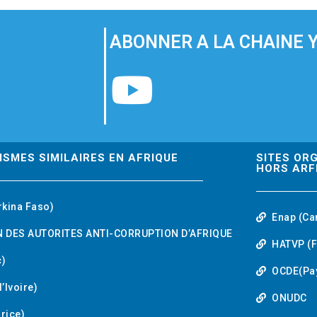
ABONNER A LA CHAINE 
Y
o
u
ISMES SIMILAIRES EN AFRIQUE
SITES OR
HORS ARF
t
rkina Faso)
Enap (Ca
u
 DES AUTORITES ANTI-CORRUPTION D’AFRIQUE
HATVP (F
b
)
OCDE(Pa
’Ivoire)
e
ONUDC
urice)