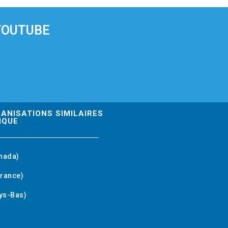
YOUTUBE
GANISATIONS SIMILAIRES
IQUE
nada)
rance)
ys-Bas)