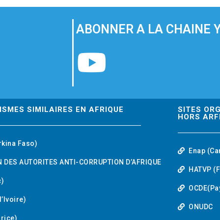
ABONNER A LA CHAINE 
Y
o
u
ISMES SIMILAIRES EN AFRIQUE
SITES OR
HORS ARF
t
rkina Faso)
Enap (Ca
u
 DES AUTORITES ANTI-CORRUPTION D’AFRIQUE
HATVP (F
b
)
OCDE(Pa
’Ivoire)
e
ONUDC
urice)