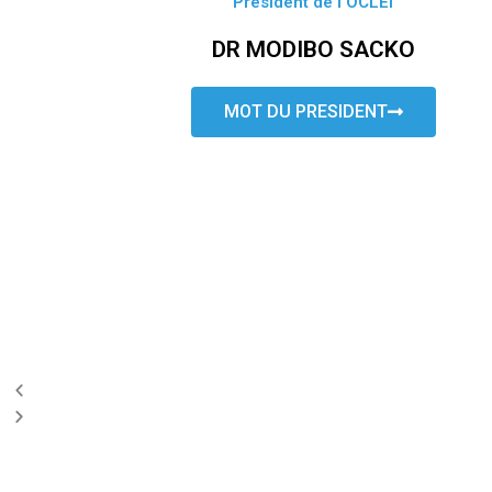
Président de l’OCLEI
DR MODIBO SACKO
MOT DU PRESIDENT
P
N
r
e
e
x
v
t