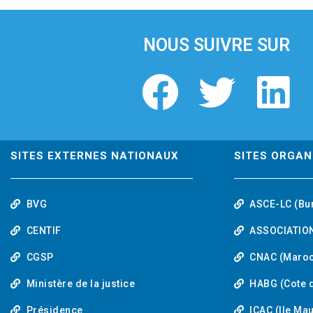
i
o
u
NOUS SUIVRE SUR
s
F
T
L
a
w
i
c
i
n
SITES EXTERNES NATIONAUX
SITES ORGAN
e
t
k
BVG
ASCE-LC (Bu
b
t
e
CENTIF
ASSOCIATION
o
e
d
CGSP
CNAC (Maroc
Ministère de la justice
HABG (Cote d
o
r
i
Présidence
ICAC (Ile Ma