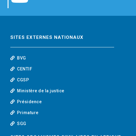
b
t
e
o
o
e
d
u
o
r
i
t
SITES EXTERNES NATIONAUX
k
n
u
BVG
b
CENTIF
CGSP
e
Ministère de la justice
Présidence
Primature
SGG