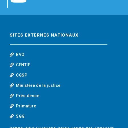
b
t
e
o
o
e
d
u
o
r
i
t
SITES EXTERNES NATIONAUX
k
n
u
BVG
b
CENTIF
CGSP
e
Ministère de la justice
Présidence
Primature
SGG