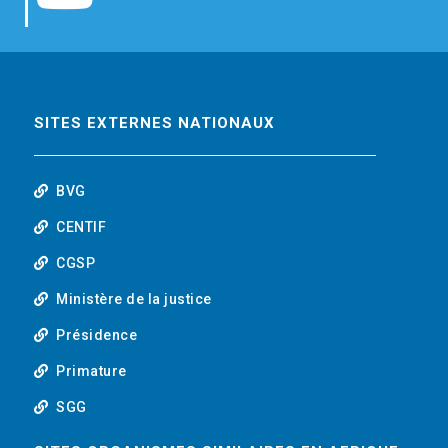
b
t
e
o
o
e
d
u
o
r
i
t
SITES EXTERNES NATIONAUX
k
n
u
BVG
b
CENTIF
CGSP
e
Ministère de la justice
Présidence
Primature
SGG