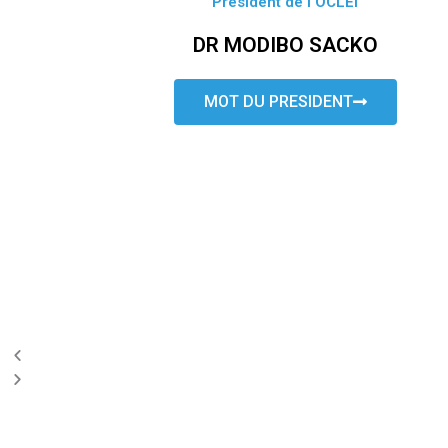
Président de l’OCLEI
DR MODIBO SACKO
MOT DU PRESIDENT
P
N
r
e
e
x
v
t