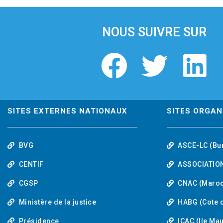
i
o
u
NOUS SUIVRE SUR
s
F
T
L
a
w
i
c
i
n
SITES EXTERNES NATIONAUX
SITES ORGAN
e
t
k
BVG
ASCE-LC (Bu
b
t
e
CENTIF
ASSOCIATION
o
e
d
CGSP
CNAC (Maroc
Ministère de la justice
HABG (Cote d
o
r
i
Présidence
ICAC (Ile Ma