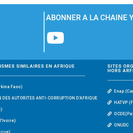
ABONNER A LA CHAINE 
Y
o
u
ISMES SIMILAIRES EN AFRIQUE
SITES OR
HORS ARF
t
rkina Faso)
Enap (Ca
u
 DES AUTORITES ANTI-CORRUPTION D’AFRIQUE
HATVP (F
b
)
OCDE(Pa
’Ivoire)
e
ONUDC
urice)