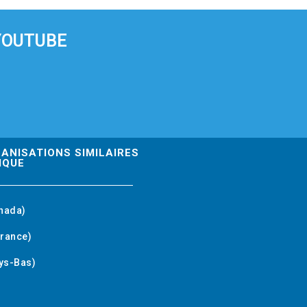
YOUTUBE
GANISATIONS SIMILAIRES
IQUE
nada)
rance)
ys-Bas)