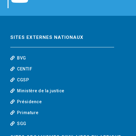
b
t
e
o
o
e
d
u
o
r
i
t
SITES EXTERNES NATIONAUX
k
n
u
BVG
b
CENTIF
CGSP
e
Ministère de la justice
Présidence
Primature
SGG