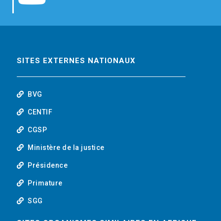
b
t
e
o
o
e
d
u
o
r
i
t
SITES EXTERNES NATIONAUX
k
n
u
BVG
b
CENTIF
CGSP
e
Ministère de la justice
Présidence
Primature
SGG