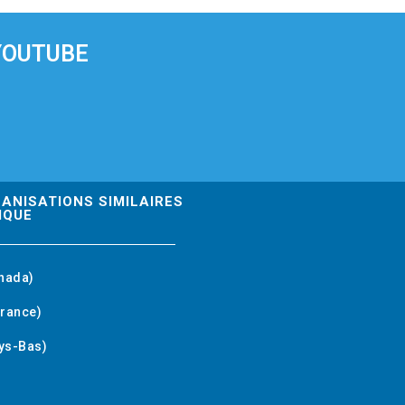
YOUTUBE
GANISATIONS SIMILAIRES
IQUE
nada)
rance)
ys-Bas)