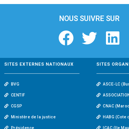
i
o
u
NOUS SUIVRE SUR
s
F
T
L
a
w
i
c
i
n
SITES EXTERNES NATIONAUX
SITES ORGAN
e
t
k
BVG
ASCE-LC (Bu
b
t
e
CENTIF
ASSOCIATION
o
e
d
CGSP
CNAC (Maroc
Ministère de la justice
HABG (Cote d
o
r
i
Présidence
ICAC (Ile Ma