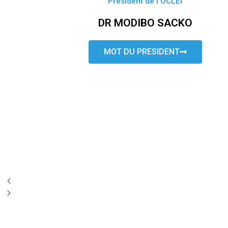
Président de l’OCLEI
DR MODIBO SACKO
MOT DU PRESIDENT
P
N
r
e
e
x
v
t