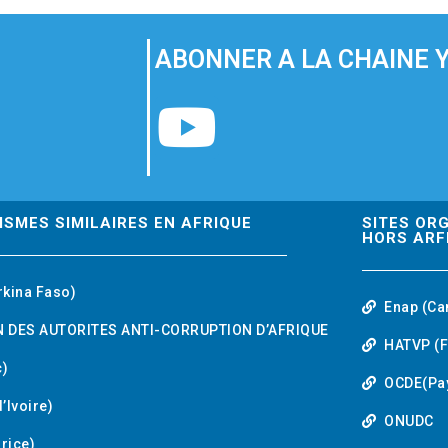
ABONNER A LA CHAINE 
Y
o
u
ISMES SIMILAIRES EN AFRIQUE
SITES OR
HORS ARF
t
rkina Faso)
Enap (Ca
u
 DES AUTORITES ANTI-CORRUPTION D’AFRIQUE
HATVP (F
b
)
OCDE(Pa
’Ivoire)
e
ONUDC
urice)