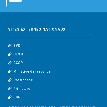
b
t
e
o
o
e
d
u
o
r
i
t
SITES EXTERNES NATIONAUX
k
n
u
BVG
b
CENTIF
CGSP
e
Ministère de la justice
Présidence
Primature
SGG