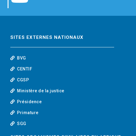
b
t
e
o
o
e
d
u
o
r
i
t
SITES EXTERNES NATIONAUX
k
n
u
BVG
b
CENTIF
CGSP
e
Ministère de la justice
Présidence
Primature
SGG