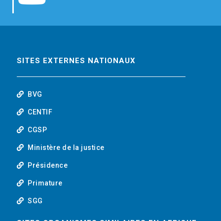
b
t
e
o
o
e
d
u
o
r
i
t
SITES EXTERNES NATIONAUX
k
n
u
BVG
b
CENTIF
CGSP
e
Ministère de la justice
Présidence
Primature
SGG