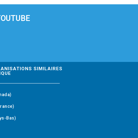
YOUTUBE
GANISATIONS SIMILAIRES
IQUE
nada)
rance)
ys-Bas)