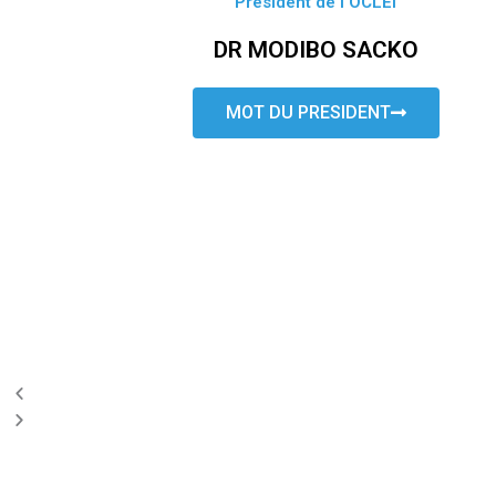
Président de l’OCLEI
DR MODIBO SACKO
MOT DU PRESIDENT
P
N
r
e
e
x
v
t