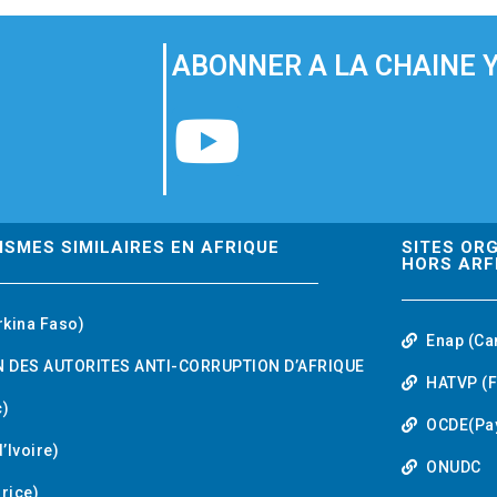
ABONNER A LA CHAINE 
Y
o
u
ISMES SIMILAIRES EN AFRIQUE
SITES OR
HORS ARF
t
rkina Faso)
Enap (Ca
u
 DES AUTORITES ANTI-CORRUPTION D’AFRIQUE
HATVP (F
b
)
OCDE(Pa
’Ivoire)
e
ONUDC
urice)