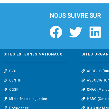
i
o
u
NOUS SUIVRE SUR
s
F
T
L
a
w
i
c
i
n
SITES EXTERNES NATIONAUX
SITES ORGAN
e
t
k
BVG
ASCE-LC (Bu
b
t
e
CENTIF
ASSOCIATION
o
e
d
CGSP
CNAC (Maroc
Ministère de la justice
HABG (Cote d
o
r
i
Présidence
ICAC (Ile Ma