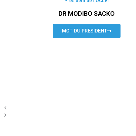
Président de l’OCLEI
DR MODIBO SACKO
MOT DU PRESIDENT
P
N
r
e
e
x
v
t