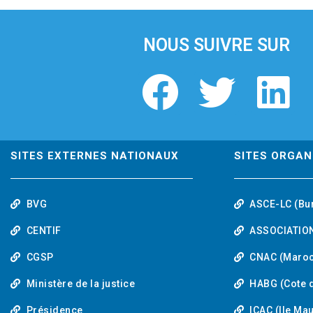
i
o
u
NOUS SUIVRE SUR
s
F
T
L
a
w
i
c
i
n
SITES EXTERNES NATIONAUX
SITES ORGAN
e
t
k
BVG
ASCE-LC (Bu
b
t
e
CENTIF
ASSOCIATION
o
e
d
CGSP
CNAC (Maroc
Ministère de la justice
HABG (Cote d
o
r
i
Présidence
ICAC (Ile Ma