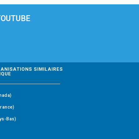
YOUTUBE
GANISATIONS SIMILAIRES
IQUE
nada)
rance)
ys-Bas)