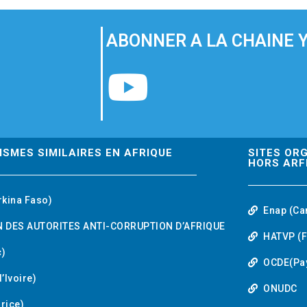
ABONNER A LA CHAINE 
Y
o
u
ISMES SIMILAIRES EN AFRIQUE
SITES OR
HORS ARF
t
rkina Faso)
Enap (Ca
u
 DES AUTORITES ANTI-CORRUPTION D’AFRIQUE
HATVP (F
b
)
OCDE(Pa
’Ivoire)
e
ONUDC
urice)