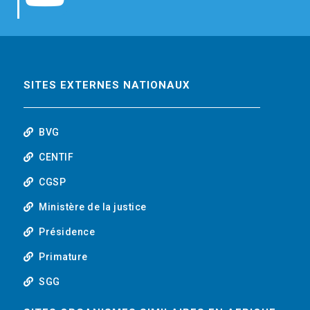
b
t
e
o
o
e
d
u
o
r
i
t
SITES EXTERNES NATIONAUX
k
n
u
BVG
b
CENTIF
CGSP
e
Ministère de la justice
Présidence
Primature
SGG