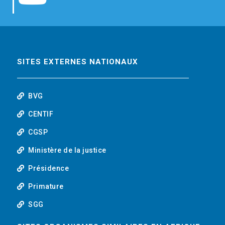
b
t
e
o
o
e
d
u
o
r
i
t
SITES EXTERNES NATIONAUX
k
n
u
BVG
b
CENTIF
CGSP
e
Ministère de la justice
Présidence
Primature
SGG