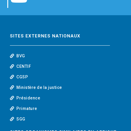
b
t
e
o
o
e
d
u
o
r
i
t
SITES EXTERNES NATIONAUX
k
n
u
BVG
b
CENTIF
CGSP
e
Ministère de la justice
Présidence
Primature
SGG