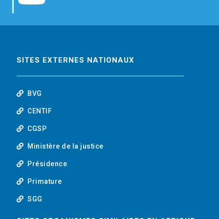
b
t
e
o
o
e
d
u
o
r
i
t
SITES EXTERNES NATIONAUX
k
n
u
BVG
b
CENTIF
CGSP
e
Ministère de la justice
Présidence
Primature
SGG