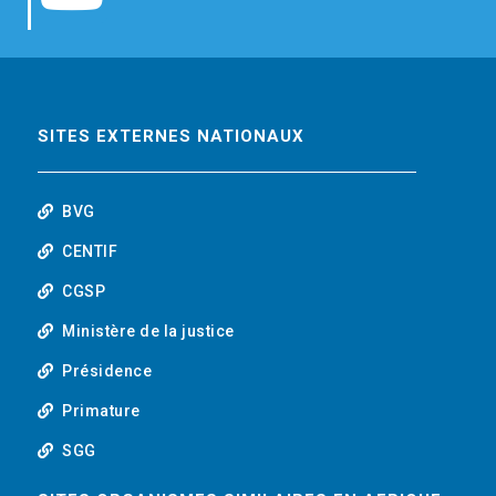
b
t
e
o
o
e
d
u
o
r
i
t
SITES EXTERNES NATIONAUX
k
n
u
BVG
b
CENTIF
CGSP
e
Ministère de la justice
Présidence
Primature
SGG