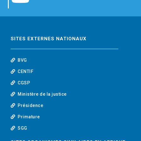
b
t
e
o
o
e
d
u
o
r
i
t
SITES EXTERNES NATIONAUX
k
n
u
BVG
b
CENTIF
CGSP
e
Ministère de la justice
Présidence
Primature
SGG