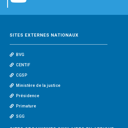
b
t
e
o
o
e
d
u
o
r
i
t
SITES EXTERNES NATIONAUX
k
n
u
BVG
b
CENTIF
CGSP
e
Ministère de la justice
Présidence
Primature
SGG