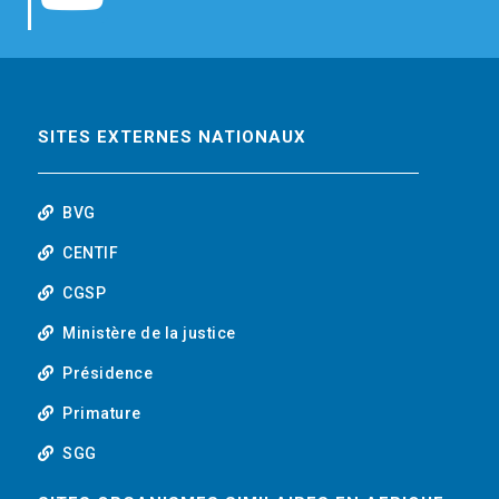
b
t
e
o
o
e
d
u
o
r
i
t
SITES EXTERNES NATIONAUX
k
n
u
BVG
b
CENTIF
CGSP
e
Ministère de la justice
Présidence
Primature
SGG