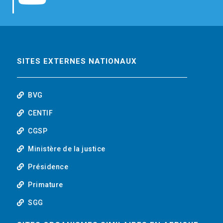
b
t
e
o
o
e
d
u
o
r
i
t
SITES EXTERNES NATIONAUX
k
n
u
BVG
b
CENTIF
CGSP
e
Ministère de la justice
Présidence
Primature
SGG