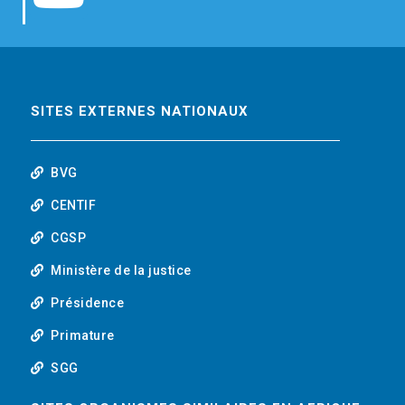
b
t
e
o
o
e
d
u
o
r
i
t
SITES EXTERNES NATIONAUX
k
n
u
BVG
b
CENTIF
CGSP
e
Ministère de la justice
Présidence
Primature
SGG