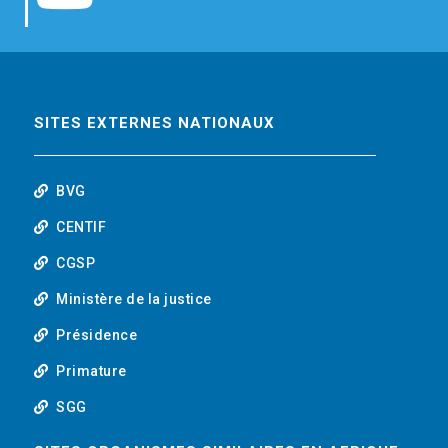
b
t
e
o
o
e
d
u
o
r
i
t
SITES EXTERNES NATIONAUX
k
n
u
BVG
b
CENTIF
CGSP
e
Ministère de la justice
Présidence
Primature
SGG