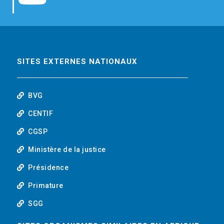
b
t
e
o
o
e
d
u
o
r
i
t
SITES EXTERNES NATIONAUX
k
n
u
BVG
b
CENTIF
CGSP
e
Ministère de la justice
Présidence
Primature
SGG