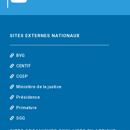
b
t
e
o
o
e
d
u
o
r
i
t
SITES EXTERNES NATIONAUX
k
n
u
BVG
b
CENTIF
CGSP
e
Ministère de la justice
Présidence
Primature
SGG