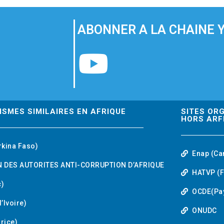
ABONNER A LA CHAINE 
Y
o
u
ISMES SIMILAIRES EN AFRIQUE
SITES OR
HORS ARF
t
rkina Faso)
Enap (Ca
u
 DES AUTORITES ANTI-CORRUPTION D’AFRIQUE
HATVP (F
b
)
OCDE(Pa
’Ivoire)
e
ONUDC
urice)