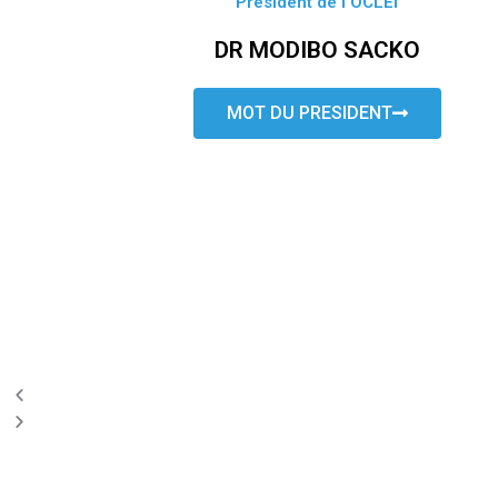
Président de l’OCLEI
DR MODIBO SACKO
MOT DU PRESIDENT
P
N
r
e
e
x
v
t