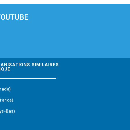
YOUTUBE
GANISATIONS SIMILAIRES
IQUE
nada)
rance)
ys-Bas)