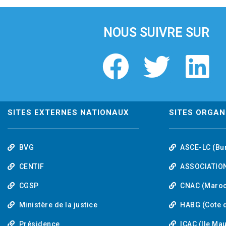
i
o
u
NOUS SUIVRE SUR
s
F
T
L
a
w
i
c
i
n
SITES EXTERNES NATIONAUX
SITES ORGAN
e
t
k
BVG
ASCE-LC (Bu
b
t
e
CENTIF
ASSOCIATION
o
e
d
CGSP
CNAC (Maroc
Ministère de la justice
HABG (Cote d
o
r
i
Présidence
ICAC (Ile Ma