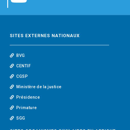
b
t
e
o
o
e
d
u
o
r
i
t
SITES EXTERNES NATIONAUX
k
n
u
BVG
b
CENTIF
CGSP
e
Ministère de la justice
Présidence
Primature
SGG