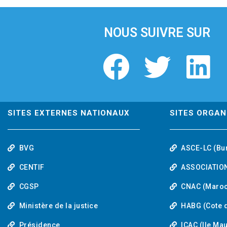
i
o
u
NOUS SUIVRE SUR
s
F
T
L
a
w
i
c
i
n
SITES EXTERNES NATIONAUX
SITES ORGAN
e
t
k
BVG
ASCE-LC (Bu
b
t
e
CENTIF
ASSOCIATION
o
e
d
CGSP
CNAC (Maroc
Ministère de la justice
HABG (Cote d
o
r
i
Présidence
ICAC (Ile Ma