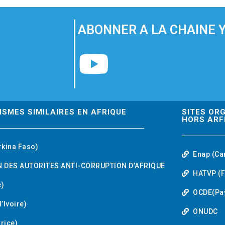
ABONNER A LA CHAINE 
Y
o
u
ISMES SIMILAIRES EN AFRIQUE
SITES OR
HORS ARF
t
rkina Faso)
Enap (Ca
u
 DES AUTORITES ANTI-CORRUPTION D’AFRIQUE
HATVP (F
b
)
OCDE(Pa
’Ivoire)
e
ONUDC
urice)