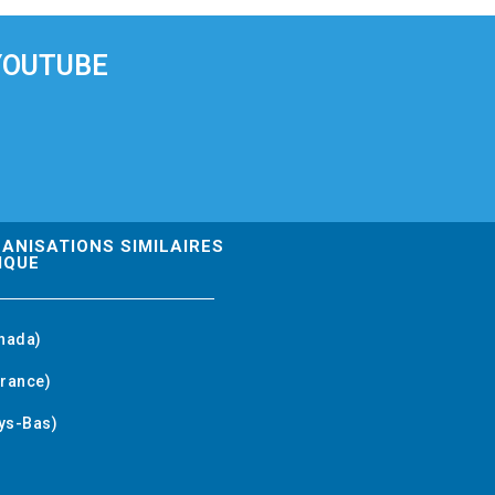
YOUTUBE
GANISATIONS SIMILAIRES
IQUE
nada)
rance)
ys-Bas)