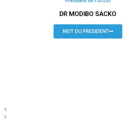
Président de l’OCLEI
DR MODIBO SACKO
MOT DU PRESIDENT
P
N
r
e
e
x
v
t