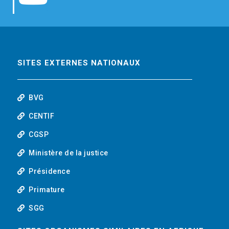
b
t
e
o
o
e
d
u
o
r
i
t
SITES EXTERNES NATIONAUX
k
n
u
BVG
b
CENTIF
CGSP
e
Ministère de la justice
Présidence
Primature
SGG