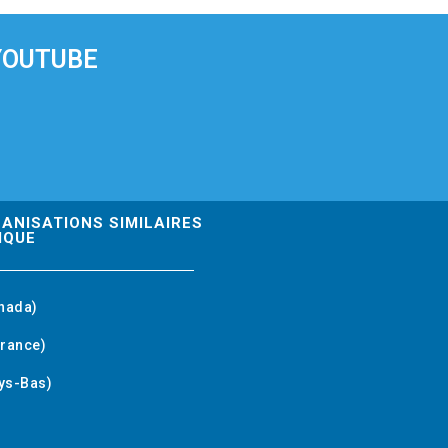
YOUTUBE
GANISATIONS SIMILAIRES
IQUE
nada)
rance)
ys-Bas)