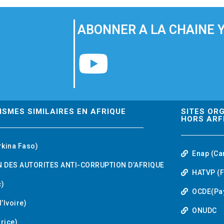
ABONNER A LA CHAINE 
Y
o
u
ISMES SIMILAIRES EN AFRIQUE
SITES OR
HORS ARF
t
rkina Faso)
Enap (Ca
u
 DES AUTORITES ANTI-CORRUPTION D’AFRIQUE
HATVP (F
b
)
OCDE(Pa
’Ivoire)
e
ONUDC
urice)