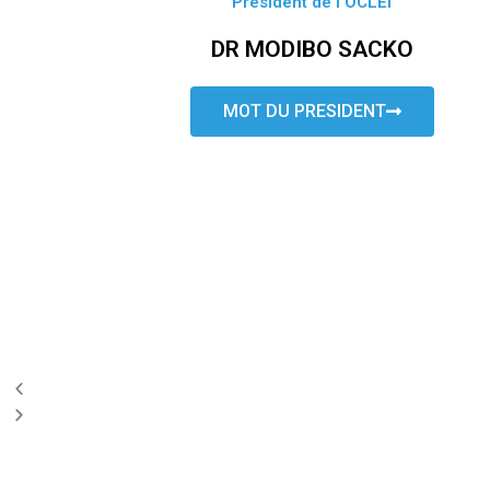
Président de l’OCLEI
DR MODIBO SACKO
MOT DU PRESIDENT
P
N
r
e
e
x
v
t