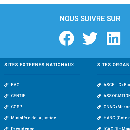
i
o
u
NOUS SUIVRE SUR
s
F
T
L
a
w
i
c
i
n
SITES EXTERNES NATIONAUX
SITES ORGAN
e
t
k
BVG
ASCE-LC (Bu
b
t
e
CENTIF
ASSOCIATION
o
e
d
CGSP
CNAC (Maroc
Ministère de la justice
HABG (Cote d
o
r
i
Présidence
ICAC (Ile Ma