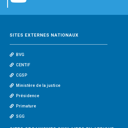
b
t
e
o
o
e
d
u
o
r
i
t
SITES EXTERNES NATIONAUX
k
n
u
BVG
b
CENTIF
CGSP
e
Ministère de la justice
Présidence
Primature
SGG