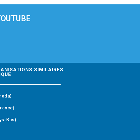
YOUTUBE
GANISATIONS SIMILAIRES
IQUE
nada)
rance)
ys-Bas)