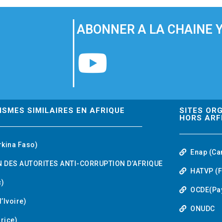
ABONNER A LA CHAINE 
Y
o
u
ISMES SIMILAIRES EN AFRIQUE
SITES OR
HORS ARF
t
rkina Faso)
Enap (Ca
u
 DES AUTORITES ANTI-CORRUPTION D’AFRIQUE
HATVP (F
b
)
OCDE(Pa
’Ivoire)
e
ONUDC
urice)