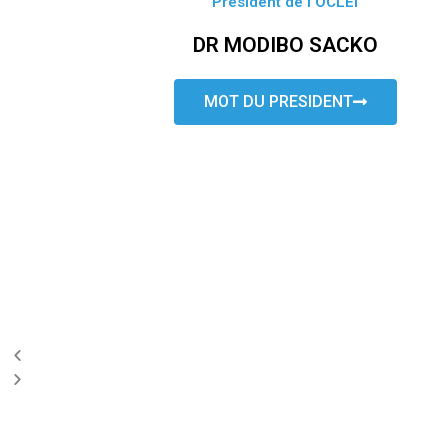
Président de l’OCLEI
DR MODIBO SACKO
MOT DU PRESIDENT
P
N
r
e
e
x
v
t