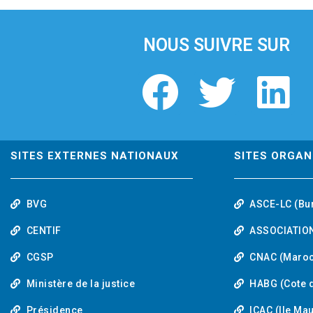
i
o
u
NOUS SUIVRE SUR
s
F
T
L
a
w
i
c
i
n
SITES EXTERNES NATIONAUX
SITES ORGAN
e
t
k
BVG
ASCE-LC (Bu
b
t
e
CENTIF
ASSOCIATION
o
e
d
CGSP
CNAC (Maroc
Ministère de la justice
HABG (Cote d
o
r
i
Présidence
ICAC (Ile Ma