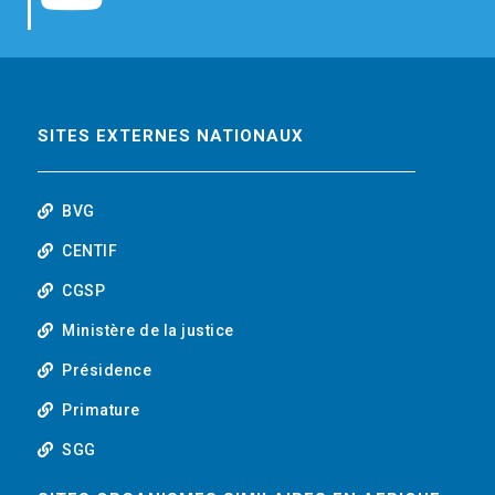
b
t
e
o
o
e
d
u
o
r
i
t
SITES EXTERNES NATIONAUX
k
n
u
BVG
b
CENTIF
CGSP
e
Ministère de la justice
Présidence
Primature
SGG