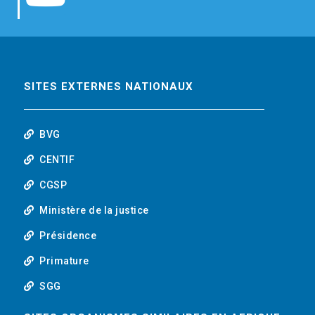
b
t
e
o
o
e
d
u
o
r
i
t
SITES EXTERNES NATIONAUX
k
n
u
BVG
b
CENTIF
CGSP
e
Ministère de la justice
Présidence
Primature
SGG