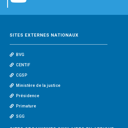
b
t
e
o
o
e
d
u
o
r
i
t
SITES EXTERNES NATIONAUX
k
n
u
BVG
b
CENTIF
CGSP
e
Ministère de la justice
Présidence
Primature
SGG