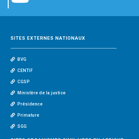
b
t
e
o
o
e
d
u
o
r
i
t
SITES EXTERNES NATIONAUX
k
n
u
BVG
b
CENTIF
CGSP
e
Ministère de la justice
Présidence
Primature
SGG