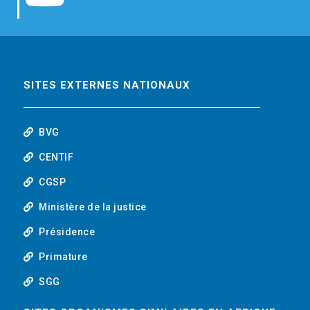
b
t
e
o
o
e
d
u
o
r
i
t
SITES EXTERNES NATIONAUX
k
n
u
BVG
b
CENTIF
CGSP
e
Ministère de la justice
Présidence
Primature
SGG