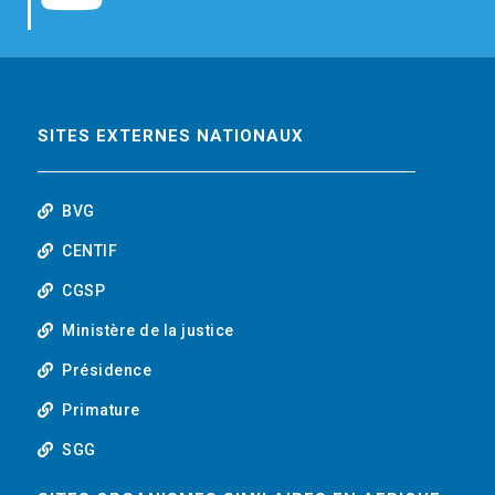
b
t
e
o
o
e
d
u
o
r
i
t
SITES EXTERNES NATIONAUX
k
n
u
BVG
b
CENTIF
CGSP
e
Ministère de la justice
Présidence
Primature
SGG